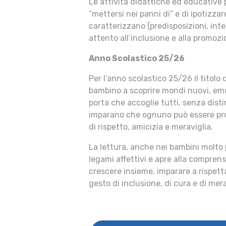
Le attività didattiche ed educative 
“mettersi nei panni di” e di ipotizzar
caratterizzano (predisposizioni, inte
attento all’inclusione e alla promozio
Anno Scolastico 25/26
Per l’anno scolastico 25/26 il titolo
bambino a scoprire mondi nuovi, emoz
porta che accoglie tutti, senza disti
imparano che ognuno può essere pro
di rispetto, amicizia e meraviglia.
La lettura, anche nei bambini molto p
legami affettivi e apre alla compren
crescere insieme, imparare a rispetta
gesto di inclusione, di cura e di mera