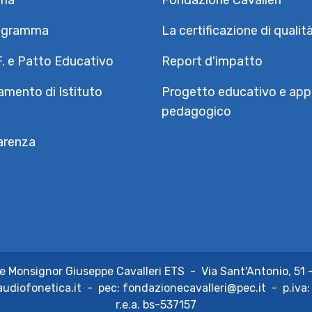
ria
Fondazione Cavalleri
igramma
La certificazione di qualit
F. e Patto Educativo
Report d'impatto
mento di Istituto
Progetto educativo e app
pedagogico
arenza
e Monsignor Giuseppe Cavalleri ETS
-
Via Sant'Antonio, 51 
udiofonetica.it
-
pec:
fondazionecavalleri@pec.it
-
p.iva
r.e.a.
bs-537157