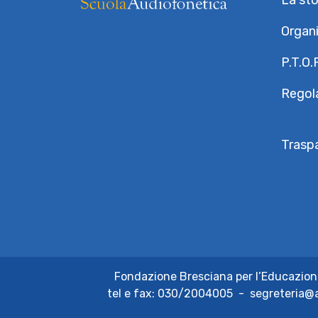
La sto
Organ
P.T.O.
Regola
Trasp
Fondazione Bresciana per l’Educazion
tel e fax:
030/2004005
-
segreteria@a