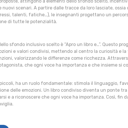
proposte, attingono a elementi dello sfondo scelto, incentiv
e nuovi scenari. A partire dalle tracce da loro lasciate, ossia
ressi, talenti, fatiche…), le insegnanti progettano un percor
ne di tutte le potenzialità.
 dello sfondo inclusivo scelto è “Apro un libro e…”. Questo pr
ioni e valori condivisi, mettendo al centro la curiosità e la
nzioni, valorizzando le differenze come ricchezza. Attraverso
tagonista, che ogni voce ha importanza e che insieme si c
iccoli, ha un ruolo fondamentale: stimola il linguaggio, fav
sione delle emozioni. Un libro condiviso diventa un ponte tra
rsi e a riconoscere che ogni voce ha importanza. Così, fin da
viglia.