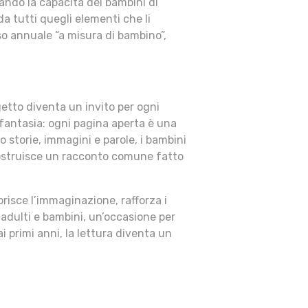
ando la capacità dei bambini di
 da tutti quegli elementi che li
so annuale “a misura di bambino”,
ogetto diventa un invito per ogni
 fantasia: ogni pagina aperta è una
 storie, immagini e parole, i bambini
ostruisce un racconto comune fatto
orisce l’immaginazione, rafforza i
 adulti e bambini, un’occasione per
i primi anni, la lettura diventa un