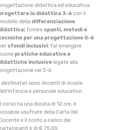
progettazione didattica ed educativa;
progettare la didattica 3-6
con il
modello della
differenziazione
didattica;
fornire
spunti, metodi e
tecniche per una progettazione 0-6
per
sfondi inclusivi
; far emergere
buone
pratiche educative e
didattiche inclusive
legate alla
progettazione nel 3-6.
I destinatari sono docenti di scuola
dell'infanzia e personale educativo.
Il corso ha una durata di 12 ore, è
possibile usufruire della Carta del
Docente e il costo a carico dei
partecipanti è di € 75,00.