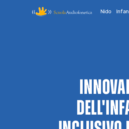
Nido
Infan
INNOVAR
DELL'IN