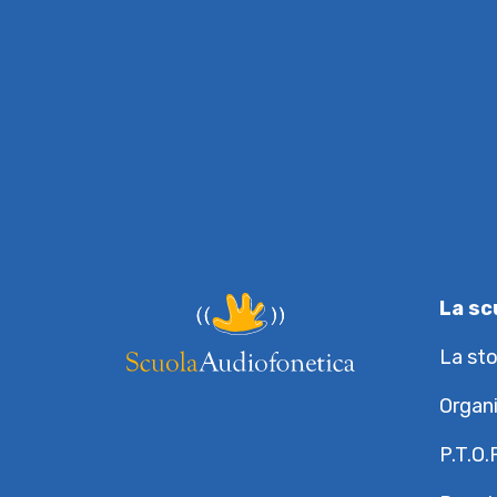
La sc
La sto
Organ
P.T.O.